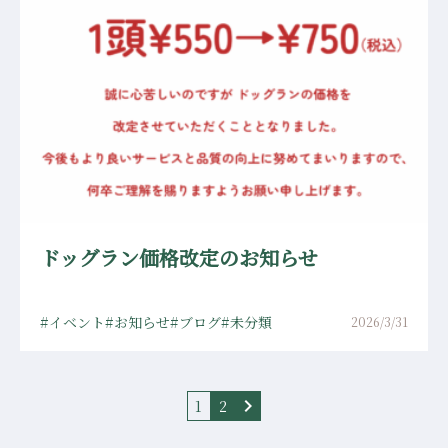
ドッグラン価格改定のお知らせ
イベント
お知らせ
ブログ
未分類
2026/3/31
chevron_right
1
2