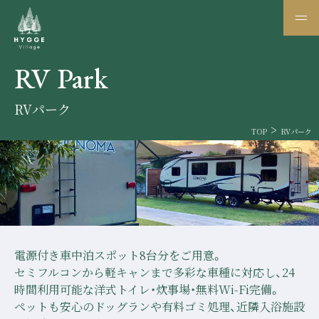
RV Park
RVパーク
TOP
RVパーク
電源付き車中泊スポット8台分をご用意。
セミフルコンから軽キャンまで多彩な車種に対応し、24
時間利用可能な洋式トイレ・炊事場・無料Wi-Fi完備。
ペットも安心のドッグランや有料ゴミ処理、近隣入浴施設